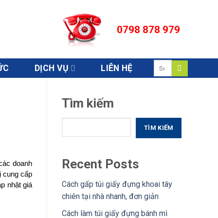
0798 878 979
Search
ỨC
DỊCH VỤ
LIÊN HỆ
for:
Tìm kiếm
TÌM KIẾM
Recent Posts
các doanh 
 cung cấp 
Cách gấp túi giấy đựng khoai tây
ập nhật giá
chiên tại nhà nhanh, đơn giản
Cách làm túi giấy đựng bánh mì