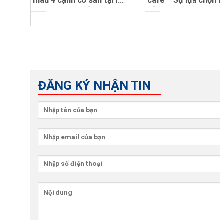
màu 4 cạnh có sẵn tại In
cafe – Sự lựa chọn
Thanh An – Xưởng bao bì
hảo cho doanh ngh
giá tốt nhất tại TP.HCM
của bạn
ĐĂNG KÝ NHẬN TIN