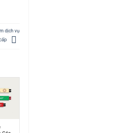
óm dịch vụ
 cấp
13
Th7
ẻ
Những mẫu hộp quà tết