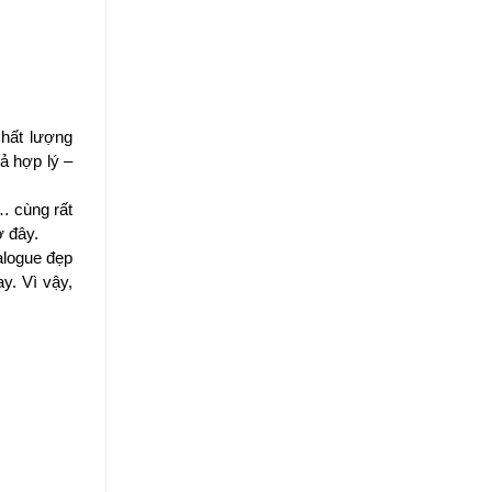
ất lượng 
ả hợp lý – 
 cùng rất 
 đây. 
logue đẹp 
y. Vì vậy, 