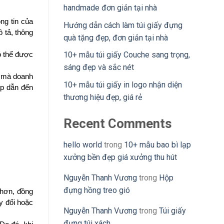
handmade đơn giản tại nhà
g tin của 
Hướng dẫn cách làm túi giấy đựng
tả, thông 
quà tặng đẹp, đơn giản tại nhà
10+ mẫu túi giấy Couche sang trọng,
 thể được 
sáng đẹp và sắc nét
ụ mà doanh 
10+ mẫu túi giấy in logo nhận diện
p dẫn đến 
thương hiệu đẹp, giá rẻ
Recent Comments
hello world
trong
10+ mẫu bao bì lạp
xưởng bền đẹp giá xưởng thu hút
Nguyễn Thanh Vương
trong
Hộp
đựng hồng treo gió
hơn, đồng 
y đổi hoặc 
Nguyễn Thanh Vương
trong
Túi giấy
đựng túi xách