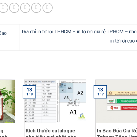
Địa chỉ in tờ rơi TPHCM – in tờ rơi giá rẻ TPHCM – nh
 Bao
in tờ rơi cao
13
13
Th8
Th7
ng
Kích thước catalogue
In Bao Đũa Giá R