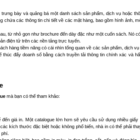
u, trưng bày và quảng bá một danh sách sản phẩm, dịch vụ hoặc thôn
chứa các thông tin chi tiết về các mặt hàng, bao gồm hình ảnh, mô 
hau, từ nhỏ gọn như brochure đến dày đặc như một cuốn sách. Nó có
n điện tử trên các nền tảng trực tuyến.
p khách hàng tiềm năng có cái nhìn tổng quan về các sản phẩm, dịch v
 thúc đẩy doanh số bằng cách truyền tải thông tin chính xác và hấ
e
gue
 mà bạn có thể tham khảo:
đến giá in. Một catalogue lớn hơn sẽ yêu cầu sử dụng nhiều giấy 
n các kích thước đặc biệt hoặc không phổ biến, nhà in có thể phải tha
 phí.