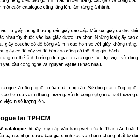
ng riêng biệt, bao gồm in màu, in đen trắng, cắt, gấp và đóng bìa. D
h một cuốn catalogue cũng tăng lên, làm tăng giá thành.
au, từ giấy thông thường đến giấy cao cấp. Mỗi loại giấy có đặc điểm
ác nhau tùy thuộc vào loại giấy được lựa chọn. Những loại giấy cao c
ụ, giấy couche có độ bóng và mịn cao hơn so với giấy không tráng, n
, giấy có độ dày và độ bền cao cũng có thể tăng giá thành.
c cũng có thể ảnh hưởng đến giá in catalogue. Ví dụ, việc sử dụng
vì yêu cầu công nghệ và nguyên vật liệu khác nhau.
atalogue là công nghệ in của nhà cung cấp. Sử dụng các công nghệ i
iá cao hơn so với in thông thường. Bởi lẽ công nghệ in offset thường đ
o việc in số lượng lớn.
talogue tại TPHCM
kế catalogue 
thì hãy truy cập vào trang web của In Thanh An hoặc li
 bảo bạn sẽ nhận được báo giá chính xác và nhanh chóng nhất từ đội