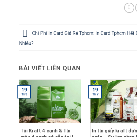
Chi Phí In Card Giá Rẻ Tphcm: In Card Tphcm Hết
Nhiêu?
BÀI VIẾT LIÊN QUAN
19
19
Th3
Th7
Túi Kraft 4 cạnh & Túi
In túi giấy kraft đự