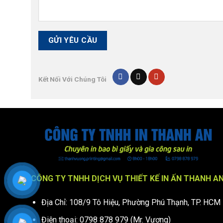
Kết Nối Với Chúng Tôi
CÔNG TY TNHH DỊCH VỤ THIẾT KẾ IN ẤN THANH A
Địa Chỉ: 108/9 Tô Hiệu, Phường Phú Thạnh, TP. HCM
Điện thoại: 0798 878 979 (Mr. Vương)