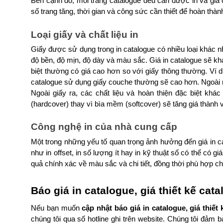
Bên cạnh đó, mỗi trang catalogue đều cần được in và gia cô
số trang tăng, thời gian và công sức cần thiết để hoàn thàn
Loại giấy và chất liệu in
Giấy được sử dụng trong in catalogue có nhiều loại khác nh
độ bền, độ mịn, độ dày và màu sắc. Giá in catalogue sẽ kh
biệt thường có giá cao hơn so với giấy thông thường. Ví d
catalogue sử dụng giấy couche thường sẽ cao hơn. Ngoài ra
Ngoài giấy ra, các chất liệu và hoàn thiện đặc biệt khá
(hardcover) thay vì bìa mềm (softcover) sẽ tăng giá thành 
Công nghệ in của nhà cung cấp
Một trong những yếu tố quan trọng ảnh hưởng đến giá in c
như in offset, in số lượng ít hay in kỹ thuật số có thể có g
quả chính xác về màu sắc và chi tiết, đồng thời phù hợp ch
Báo giá in catalogue, giá thiết kế ca
Nếu bạn muốn 
cập nhật báo giá in catalogue, giá thiết 
chúng tôi qua số hotline ghi trên website. Chúng tôi đảm