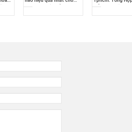
 hoàn
nào hiệu quả nhất cho
Tphcm: Tổng Hợ
iệp
doanh nghiệp của bạn?
Mẫu Bao Đũa Đẹp
2023