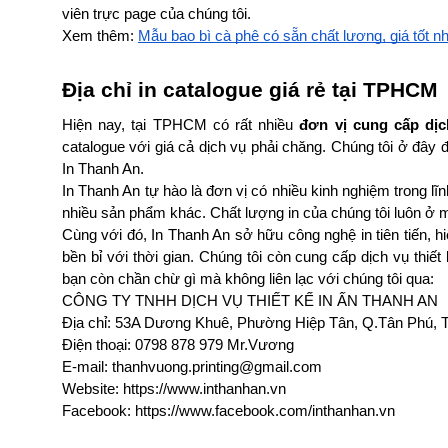
viên trực page của chúng tôi. 
Xem thêm: 
Mẫu bao bì cà phê có sẵn chất lượng, giá tốt nh
Địa chỉ in catalogue giá rẻ tại TPHCM
Hiện nay, tại TPHCM có rất nhiều 
đơn vị cung cấp dịc
catalogue với giá cả dịch vụ phải chăng. Chúng tôi ở đây đ
In Thanh An. 
In Thanh An tự hào là đơn vị có nhiều kinh nghiệm trong l
nhiều sản phẩm khác. Chất lượng in của chúng tôi luôn ở m
Cùng với đó, In Thanh An sở hữu công nghệ in tiên tiến, h
bền bỉ với thời gian. Chúng tôi còn cung cấp dịch vụ thiết k
bạn còn chần chừ gì mà không liên lạc với chúng tôi qua:
CÔNG TY TNHH DỊCH VỤ THIẾT KẾ IN ẤN THANH AN
Địa chỉ: 53A Dương Khuê, Phường Hiệp Tân, Q.Tân Phú,
Điện thoại: 0798 878 979 Mr.Vương
E-mail: thanhvuong.printing@gmail.com
Website: https://www.inthanhan.vn
Facebook: https://www.facebook.com/inthanhan.vn