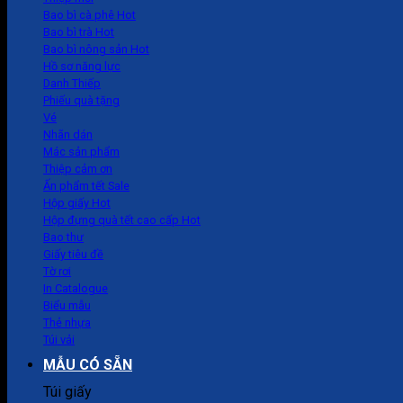
Bao bì cà phê
Bao bì trà
Bao bì nông sản
Hồ sơ năng lực
Danh Thiếp
Phiếu quà tặng
Vé
Nhãn dán
Mác sản phẩm
Thiệp cảm ơn
Ấn phẩm tết
Hộp giấy
Hộp đựng quà tết cao cấp
Bao thư
Giấy tiêu đề
Tờ rơi
In Catalogue
Biểu mẫu
Thẻ nhựa
Túi vải
MẪU CÓ SẴN
Túi giấy