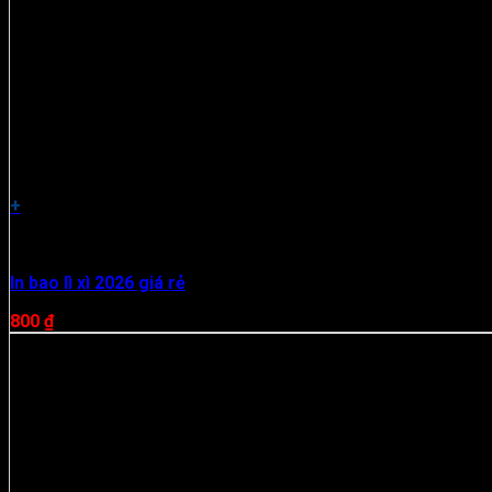
+
Ấn Phẩm Tết
In bao lì xì 2026 giá rẻ
800
₫