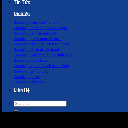
Tin Tức
Dịch Vụ
Gia công đóng van 1 chiều
Gia công cán màng máy tự động
Gia công cán vân trên giấy
Gia công ghép màng túi cafe
Gia công nẹp thiếc lịch treo tường
Gia công bế demi, bế decal
Gia công uv toàn phần, uv định hình
Gia công sổ tay lò xo
Gia công nẹp thiếc lịch treo tường
Gia công dán túi giấy
Gia công ép kim
Gia công lịch lò xo
Liên Hệ
Search
for:
Ấn Phẩm Tết