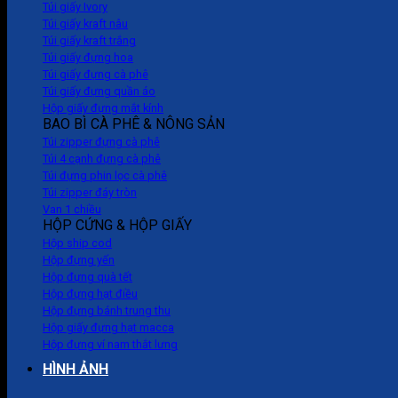
Túi giấy Ivory
Túi giấy kraft nâu
Túi giấy kraft trắng
Túi giấy đựng hoa
Túi giấy đựng cà phê
Túi giấy đựng quần áo
Hộp giấy đựng mắt kính
BAO BÌ CÀ PHÊ & NÔNG SẢN
Túi zipper đựng cà phê
Túi 4 cạnh đựng cà phê
Túi đựng phin lọc cà phê
Túi zipper đáy tròn
Van 1 chiều
HỘP CỨNG & HỘP GIẤY
Hộp ship cod
Hộp đựng yến
Hộp đựng quà tết
Hộp đựng hạt điều
Hộp đựng bánh trung thu
Hộp giấy đựng hạt macca
Hộp đựng ví nam thắt lưng
HÌNH ẢNH