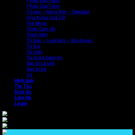
Phiếu Bảo Hành
Phiếu Quà Tặng
Poster – Băng Rôn – Standee
Hộp Đựng Quà Tết
Thẻ Nhựa
Thiệp Cám Ơn
Thiệp Mời
Tờ Gấp – LeaFlets – Brochures
Tờ Rơi
Túi giấy
Túi đựng bánh mì
Bao bì cà phê
Bao bì trà
Vé
Hình ảnh
Tin Tức
Dịch Vụ
Liên Hệ
Login