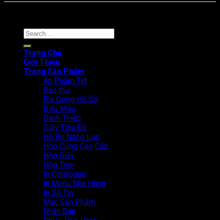
Online: 39 Tổng truy cập: 3839
Copyright © 2024. In Thanh An
Search
for:
Trang Chủ
Giới Thiệu
Trang Sản Phẩm
Ấn Phẩm Tết
Bao thư
Bìa Đựng Hồ Sơ
Biểu Mẫu
Danh Thiếp
Giấy Tiêu Đề
Hồ Sơ Năng Lực
Hộp Cứng Cao Cấp
Hộp Giấy
Hộp Tròn
In Catalogue
In Menu Nhà Hàng
In Sổ Tay
Mác Sản Phẩm
Nhãn Dán