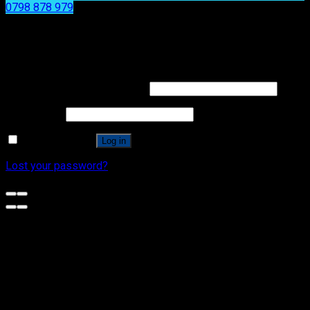
0798 878 979
x
x
Login
Username or email address
*
Password
*
Remember me
Log in
Lost your password?