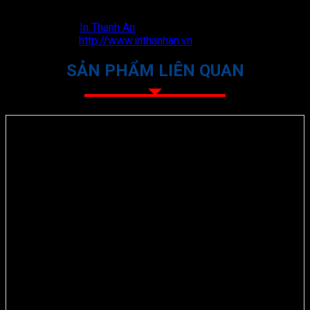
Hotline: 0798 878 979 (Mr. Vương)
Email: thanhvuong.printing@gmail.com
Fanpage:
In Thanh An
Website:
http://www.inthanhan.vn
SẢN PHẨM LIÊN QUAN