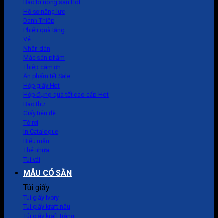
Bao bì nông sản
Hồ sơ năng lực
Danh Thiếp
Phiếu quà tặng
Vé
Nhãn dán
Mác sản phẩm
Thiệp cảm ơn
Ấn phẩm tết
Hộp giấy
Hộp đựng quà tết cao cấp
Bao thư
Giấy tiêu đề
Tờ rơi
In Catalogue
Biểu mẫu
Thẻ nhựa
Túi vải
MẪU CÓ SẴN
Túi giấy
Túi giấy Ivory
Túi giấy kraft nâu
Túi giấy kraft trắng