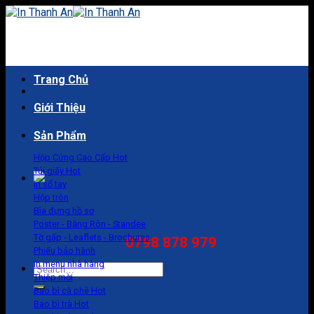
Skip
to
content
Trang Chủ
Giới Thiệu
Sản Phẩm
Hộp Cứng Cao Cấp
Túi giấy
In sổ tay
Hộp tròn
Bìa đựng hồ sơ
Poster - Băng Rôn - Standee
Tờ gấp - Leaflets - Brochures
0798 878 979
Phiếu bảo hành
In menu nhà hàng
Search
Thiệp mời
for:
Bao bì cà phê
Bao bì trà