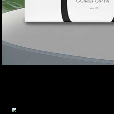
Túi giấy đựng mắt kính được thiết kế đẹp mắt là bao bì không
thể thiếu giúp doanh nghiệp tăng lợi thế cạnh tranh. Khách hàng
ngày càng có những tiêu chuẩn cao cả về chất lượng, thẩm mỹ,
giá cả nên từng chi tiết. Từng chi tiết nhỏ đều góp phần tạo
nên ấn tượng mạnh với khách hàng. Để tìm hiểu thêm thông tin
túi giấy đựng mắt kính, hãy tham khảo thêm bài viết dưới đây
của In Thanh An.