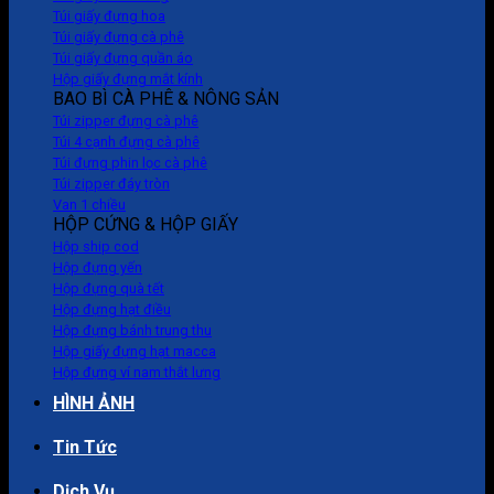
Túi giấy đựng hoa
Túi giấy đựng cà phê
Túi giấy đựng quần áo
Hộp giấy đựng mắt kính
BAO BÌ CÀ PHÊ & NÔNG SẢN
Túi zipper đựng cà phê
Túi 4 cạnh đựng cà phê
Túi đựng phin lọc cà phê
Túi zipper đáy tròn
Van 1 chiều
HỘP CỨNG & HỘP GIẤY
Hộp ship cod
Hộp đựng yến
Hộp đựng quà tết
Hộp đựng hạt điều
Hộp đựng bánh trung thu
Hộp giấy đựng hạt macca
Hộp đựng ví nam thắt lưng
HÌNH ẢNH
Tin Tức
Dịch Vụ