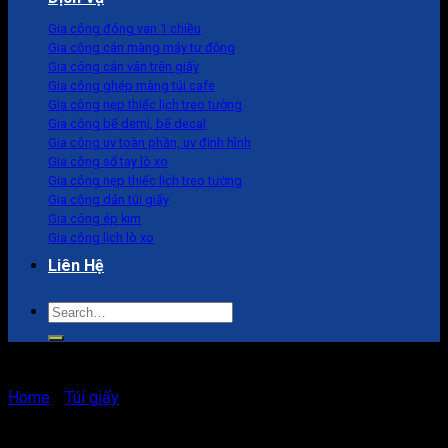
Gia công đóng van 1 chiều
Gia công cán màng máy tự động
Gia công cán vân trên giấy
Gia công ghép màng túi cafe
Gia công nẹp thiếc lịch treo tường
Gia công bế demi, bế decal
Gia công uv toàn phần, uv định hình
Gia công sổ tay lò xo
Gia công nẹp thiếc lịch treo tường
Gia công dán túi giấy
Gia công ép kim
Gia công lịch lò xo
Liên Hệ
Search
for:
Home
/
Túi giấy
Túi giấy đựng mắt kính thiết kế đẹp