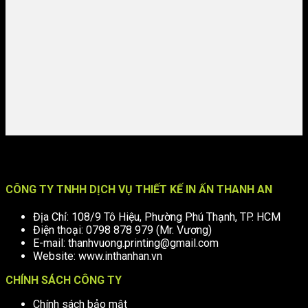
CÔNG TY TNHH DỊCH VỤ THIẾT KẾ IN ẤN THANH AN
Địa Chỉ: 108/9 Tô Hiệu, Phường Phú Thạnh, TP. HCM
Điện thoại: 0798 878 979 (Mr. Vương)
E-mail: thanhvuong.printing@gmail.com
Website: www.inthanhan.vn
CHÍNH SÁCH CÔNG TY
Chính sách bảo mật