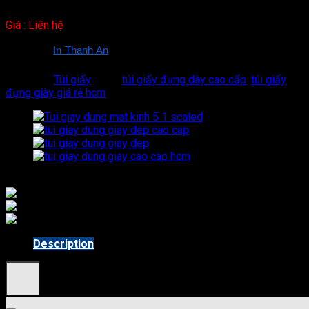
Giá : Liên hệ
Hãy cùng 
In Thanh An
 tìm hiểu sâu về những loại
 túi giấy đựng 
giày dép giá rẻ tại hcm
 thông qua bài viết dưới đây nhé!
Category:
Túi giấy
Tags:
túi giấy đựng dày cao cấp
,
túi giấy
đựng giày giá rẻ hcm
Description