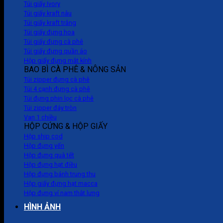
Túi giấy Ivory
Túi giấy kraft nâu
Túi giấy kraft trắng
Túi giấy đựng hoa
Túi giấy đựng cà phê
Túi giấy đựng quần áo
Hộp giấy đựng mắt kính
BAO BÌ CÀ PHÊ & NÔNG SẢN
Túi zipper đựng cà phê
Túi 4 cạnh đựng cà phê
Túi đựng phin lọc cà phê
Túi zipper đáy tròn
Van 1 chiều
HỘP CỨNG & HỘP GIẤY
Hộp ship cod
Hộp đựng yến
Hộp đựng quà tết
Hộp đựng hạt điều
Hộp đựng bánh trung thu
Hộp giấy đựng hạt macca
Hộp đựng ví nam thắt lưng
HÌNH ẢNH