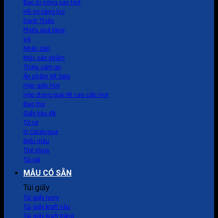
Bao bì nông sản
Hồ sơ năng lực
Danh Thiếp
Phiếu quà tặng
Vé
Nhãn dán
Mác sản phẩm
Thiệp cảm ơn
Ấn phẩm tết
Hộp giấy
Hộp đựng quà tết cao cấp
Bao thư
Giấy tiêu đề
Tờ rơi
In Catalogue
Biểu mẫu
Thẻ nhựa
Túi vải
MẪU CÓ SẴN
Túi giấy
Túi giấy Ivory
Túi giấy kraft nâu
Túi giấy kraft trắng