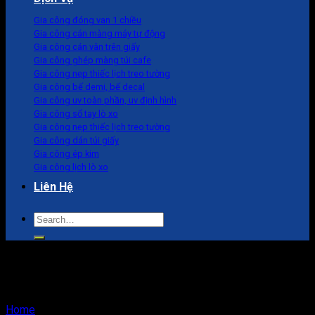
Gia công đóng van 1 chiều
Gia công cán màng máy tự động
Gia công cán vân trên giấy
Gia công ghép màng túi cafe
Gia công nẹp thiếc lịch treo tường
Gia công bế demi, bế decal
Gia công uv toàn phần, uv định hình
Gia công sổ tay lò xo
Gia công nẹp thiếc lịch treo tường
Gia công dán túi giấy
Gia công ép kim
Gia công lịch lò xo
Liên Hệ
Search
for:
Hộp Tròn
Home
/
Hộp Tròn