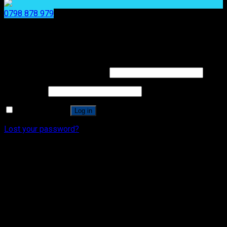
0798 878 979
x
x
Login
Username or email address
*
Password
*
Remember me
Log in
Lost your password?