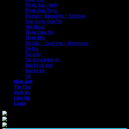
Phiếu Bảo Hành
Phiếu Quà Tặng
Poster – Băng Rôn – Standee
Hộp Đựng Quà Tết
Thẻ Nhựa
Thiệp Cám Ơn
Thiệp Mời
Tờ Gấp – LeaFlets – Brochures
Tờ Rơi
Túi giấy
Túi đựng bánh mì
Bao bì cà phê
Bao bì trà
Vé
Hình ảnh
Tin Tức
Dịch Vụ
Liên Hệ
Login