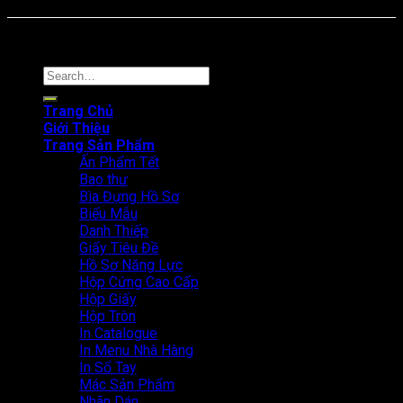
Online: 39 Tổng truy cập: 3839
Copyright © 2024. In Thanh An
Search
for:
Trang Chủ
Giới Thiệu
Trang Sản Phẩm
Ấn Phẩm Tết
Bao thư
Bìa Đựng Hồ Sơ
Biểu Mẫu
Danh Thiếp
Giấy Tiêu Đề
Hồ Sơ Năng Lực
Hộp Cứng Cao Cấp
Hộp Giấy
Hộp Tròn
In Catalogue
In Menu Nhà Hàng
In Sổ Tay
Mác Sản Phẩm
Nhãn Dán