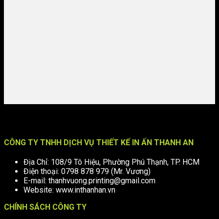
CÔNG TY TNHH DỊCH VỤ THIẾT KẾ IN ẤN THANH AN
Địa Chỉ: 108/9 Tô Hiệu, Phường Phú Thạnh, TP. HCM
Điện thoại: 0798 878 979 (Mr. Vương)
E-mail: thanhvuong.printing@gmail.com
Website: www.inthanhan.vn
CHÍNH SÁCH CÔNG TY