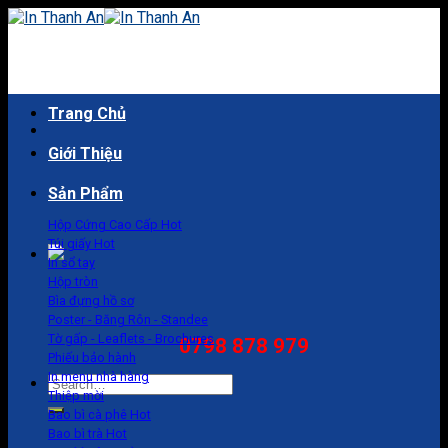
Skip
to
content
Trang Chủ
Giới Thiệu
Sản Phẩm
Hộp Cứng Cao Cấp
Túi giấy
In sổ tay
Hộp tròn
Bìa đựng hồ sơ
Poster - Băng Rôn - Standee
Tờ gấp - Leaflets - Brochures
0798 878 979
Phiếu bảo hành
In menu nhà hàng
Search
Thiệp mời
for:
Bao bì cà phê
Bao bì trà