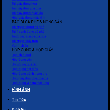
Túi giấy đựng hoa
Túi giấy đựng cà phê
Túi giấy đựng quần áo
Hộp giấy đựng mắt kính
BAO BÌ CÀ PHÊ & NÔNG SẢN
Túi zipper đựng cà phê
Túi 4 cạnh đựng cà phê
Túi đựng phin lọc cà phê
Túi zipper đáy tròn
Van 1 chiều
HỘP CỨNG & HỘP GIẤY
Hộp ship cod
Hộp đựng yến
Hộp đựng quà tết
Hộp đựng hạt điều
Hộp đựng bánh trung thu
Hộp giấy đựng hạt macca
Hộp đựng ví nam thắt lưng
HÌNH ẢNH
Tin Tức
Dịch Vụ