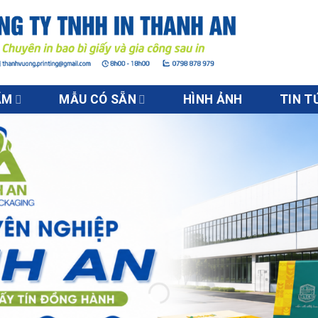
ẨM
MẪU CÓ SẴN
HÌNH ẢNH
TIN T