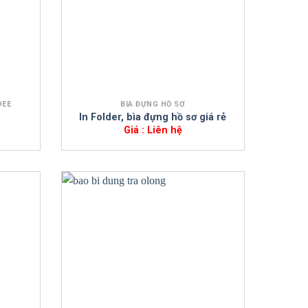
+
DEE
BÌA ĐỰNG HỒ SƠ
In Folder, bìa đựng hồ sơ giá rẻ
Giá : Liên hệ
+