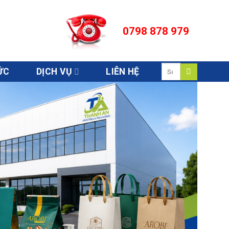
0798 878 979
Search
ỨC
DỊCH VỤ
LIÊN HỆ
for: