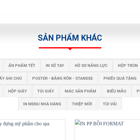
SẢN PHẨM KHÁC
ẤN PHẨM TẾT
IN SỔ TAY
HỒ SƠ NĂNG LỰC
HỘP TRÒN
ẤY GHI CHÚ
POSTER - BĂNG RÔN - STANDEE
PHIẾU QUÀ TẶNG
HỘP GIẤY
TÚI GIẤY
MÁC SẢN PHẨM
BIỂU MẪU
P
IN MENU NHÀ HÀNG
THIỆP MỜI
TÚI VẢI