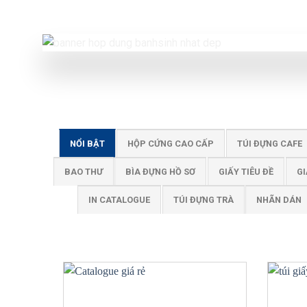
NỔI BẬT
HỘP CỨNG CAO CẤP
TÚI ĐỰNG CAFE
BAO THƯ
BÌA ĐỰNG HỒ SƠ
GIẤY TIÊU ĐỀ
GI
IN CATALOGUE
TÚI ĐỰNG TRÀ
NHÃN DÁN