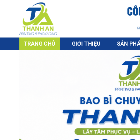
Skip
to
content
TRANG CHỦ
GIỚI THIỆU
SẢN PH