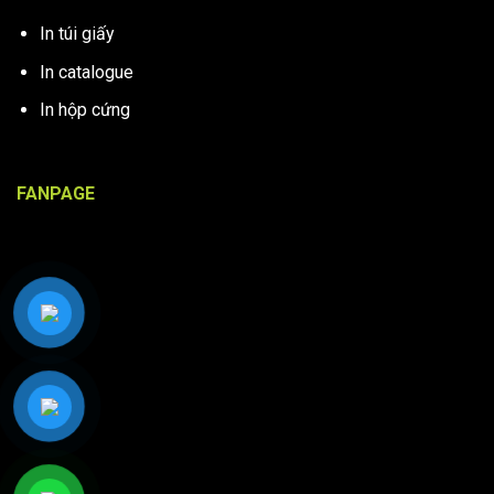
In túi giấy
In catalogue
In hộp cứng
FANPAGE