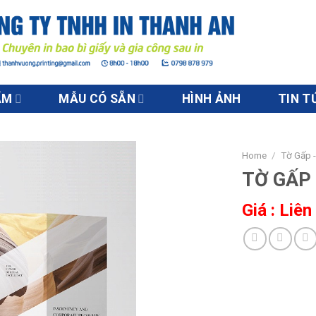
ẨM
MẪU CÓ SẴN
HÌNH ẢNH
TIN T
Home
/
Tờ Gấp -
TỜ GẤP
Giá : Liên