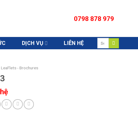
0798 878 979
Search
ỨC
DỊCH VỤ
LIÊN HỆ
for:
 LeaFlets - Brochures
 3
 hệ