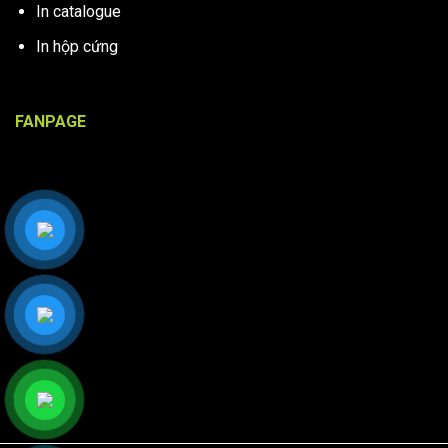
In catalogue
In hộp cứng
FANPAGE