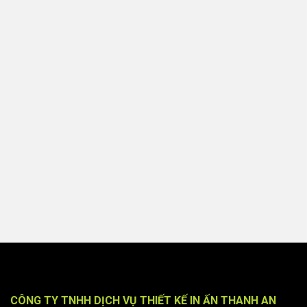
CÔNG TY TNHH DỊCH VỤ THIẾT KẾ IN ẤN THANH AN