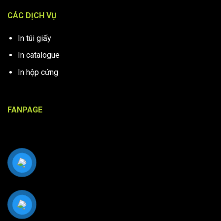
CÁC DỊCH VỤ
In túi giấy
In catalogue
In hộp cứng
FANPAGE