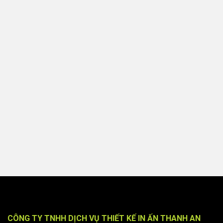
CÔNG TY TNHH DỊCH VỤ THIẾT KẾ IN ẤN THANH AN