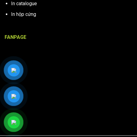
In catalogue
In hộp cứng
FANPAGE