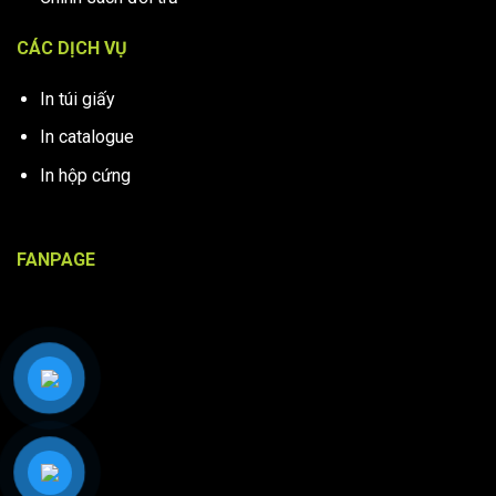
CÁC DỊCH VỤ
In túi giấy
In catalogue
In hộp cứng
FANPAGE