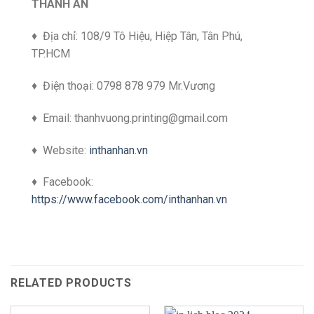
THANH AN
♦ Địa chỉ: 108/9 Tô Hiệu, Hiệp Tân, Tân Phú,
TP.HCM
♦ Điện thoại: 0798 878 979 Mr.Vương
♦ Email:
thanhvuong.printing@gmail.com
♦ Website:
inthanhan.vn
♦ Facebook:
https://www.facebook.com/inthanhan.vn
RELATED PRODUCTS