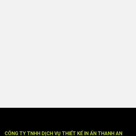
CÔNG TY TNHH DỊCH VỤ THIẾT KẾ IN ẤN THANH AN