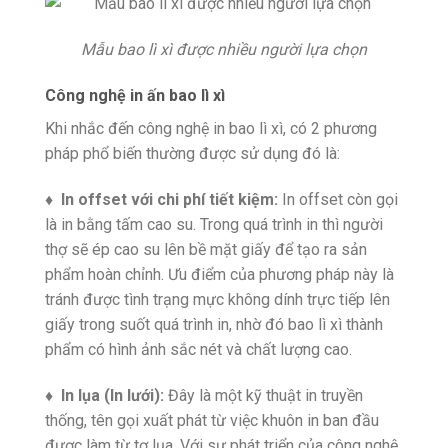
Mẫu bao lì xì được nhiều người lựa chọn
Công nghệ in ấn bao lì xì
Khi nhắc đến công nghệ in bao lì xì, có 2 phương
pháp phổ biến thường được sử dụng đó là:
♦ In offset với chi phí tiết kiệm:
In offset còn gọi
là in bằng tấm cao su. Trong quá trình in thì người
thợ sẽ ép cao su lên bề mặt giấy để tạo ra sản
phẩm hoàn chỉnh. Ưu điểm của phương pháp này là
tránh được tình trạng mực không dính trực tiếp lên
giấy trong suốt quá trình in, nhờ đó bao lì xì thành
phẩm có hình ảnh sắc nét và chất lượng cao.
♦ In lụa (In lưới):
Đây là
một kỹ thuật in truyền
thống, tên gọi xuất phát từ việc khuôn in ban đầu
được làm từ tơ lụa. Với sự phát triển của công nghệ,