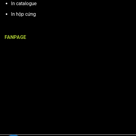
In catalogue
In hộp cứng
FANPAGE