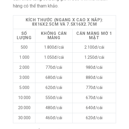
hàng có thể tham khảo.
KÍCH THƯỚC (NGANG X CAO X NẮP):
8X16X2.5CM VÀ 7.5X16X2.7CM
SỐ
KHÔNG CÁN
CÁN MÀNG MỜ 1
LƯỢNG
MÀNG
MẶT
500
1.800đ/cái
2.100đ/cái
1.000
1.050đ/cái
1.250đ/cái
2.000
770đ/cái
980đ/cái
3.000
680đ/cái
880đ/cái
5.000
620đ/cái
770đ/cái
10.000
550đ/cái
670đ/cái
20.000
480đ/cái
640đ/cái
30.000
460đ/cái
620đ/cái