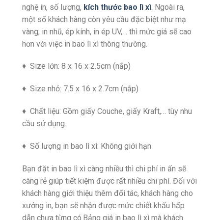
nghệ in, số lượng,
kích thước bao lì xì
. Ngoài ra,
một số khách hàng còn yêu cầu đặc biệt như mạ
vàng, in nhũ, ép kính, in ép UV,… thì mức giá sẽ cao
hơn với việc in bao lì xì thông thường.
♦ Size lớn: 8 x 16 x 2.5cm (nắp)
♦ Size nhỏ: 7.5 x 16 x 2.7cm (nắp)
♦ Chất liệu: Gồm giấy Couche, giấy Kraft,… tùy nhu
cầu sử dụng.
♦ Số lượng in bao lì xì: Không giới hạn
Bạn đặt in bao lì xì càng nhiều thì chi phí in ấn sẽ
càng rẻ giúp tiết kiệm được rất nhiều chi phí. Đối với
khách hàng giới thiệu thêm đối tác, khách hàng cho
xưởng in, bạn sẽ nhận được mức chiết khấu hấp
dẫn chưa từng có.
Bảng giá in bao lì xì mà khách