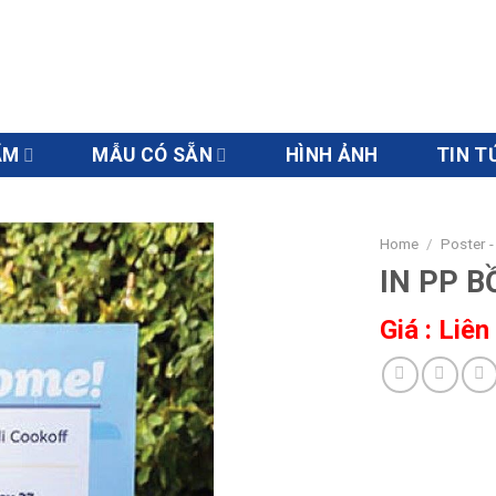
ẨM
MẪU CÓ SẴN
HÌNH ẢNH
TIN T
Home
/
Poster -
IN PP B
Giá : Liên