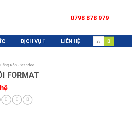
0798 878 979
Search
ỨC
DỊCH VỤ
LIÊN HỆ
for:
 Băng Rôn - Standee
ỒI FORMAT
 hệ