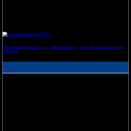
Dịch vụ in thẻ quà tặng – in thẻ giảm giá – in phiếu quà tặng giá rẻ
TPHCM
13
Th7