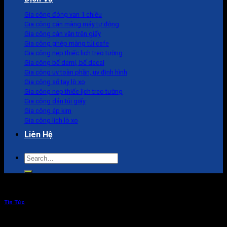
Gia công đóng van 1 chiều
Gia công cán màng máy tự động
Gia công cán vân trên giấy
Gia công ghép màng túi cafe
Gia công nẹp thiếc lịch treo tường
Gia công bế demi, bế decal
Gia công uv toàn phần, uv định hình
Gia công sổ tay lò xo
Gia công nẹp thiếc lịch treo tường
Gia công dán túi giấy
Gia công ép kim
Gia công lịch lò xo
Liên Hệ
Search
for:
Tin Tức
In túi đựng trà giấy Kraft cao cấp –