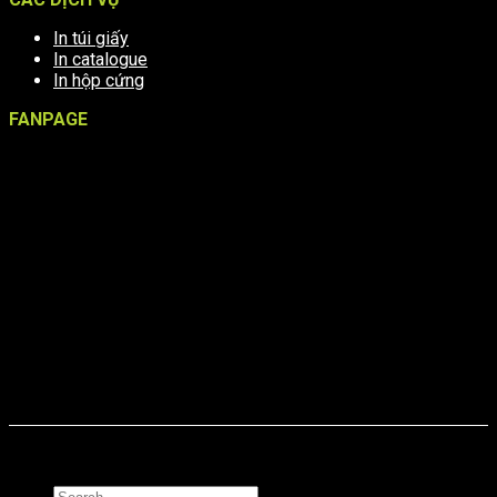
In túi giấy
In catalogue
In hộp cứng
FANPAGE
Online: 39 Tổng truy cập: 3839
Copyright © 2024. In Thanh An
Search