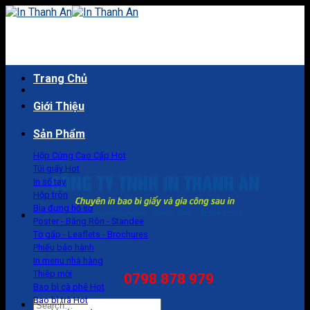
Skip
to
content
Trang Chủ
Giới Thiệu
Sản Phẩm
Hộp Cứng Cao Cấp
Túi giấy
In sổ tay
Hộp tròn
Bìa đựng hồ sơ
Poster - Băng Rôn - Standee
Tờ gấp - Leaflets - Brochures
Phiếu bảo hành
In menu nhà hàng
Thiệp mời
0798 878 979
Bao bì cà phê
Bao bì trà
Search