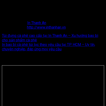
Hãy liên hệ với chúng tôi ngay để đặt hàng:
Hotline: 0798 878 979 (Mr. Vương)
Email: thanhvuong.printing@gmail.com
Fanpage:
In Thanh An
Website:
http://www.inthanhan.vn
Túi đựng cà phê cao cấp tại In Thanh An – Xu hướng bao bì
cho sản phẩm cà phê
In bao bì cà phê túi lọc theo yêu cầu tại TP. HCM – Uy tín,
chuyên nghiệp, đáp ứng mọi yêu cầu
BÀI VIẾT LIÊN QUAN