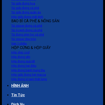
Túi giấy đựng hoa
Túi giấy đựng cà phê
Túi giấy đựng quần áo
Hộp giấy đựng mắt kính
BAO BÌ CÀ PHÊ & NÔNG SẢN
Túi zipper đựng cà phê
Túi 4 cạnh đựng cà phê
Túi đựng phin lọc cà phê
Túi zipper đáy tròn
Van 1 chiều
HỘP CỨNG & HỘP GIẤY
Hộp ship cod
Hộp đựng yến
Hộp đựng quà tết
Hộp đựng hạt điều
Hộp đựng bánh trung thu
Hộp giấy đựng hạt macca
Hộp đựng ví nam thắt lưng
HÌNH ẢNH
Tin Tức
Dịch Vụ