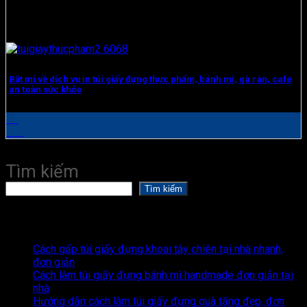
Bật mí về dịch vụ in túi giấy đựng thực phẩm, bánh mì, gà rán, cafe
an toàn sức khỏe
13
Th7
Tìm kiếm
Tìm kiếm
Recent Posts
Cách gấp túi giấy đựng khoai tây chiên tại nhà nhanh,
đơn giản
Cách làm túi giấy đựng bánh mì handmade đơn giản tại
nhà
Hướng dẫn cách làm túi giấy đựng quà tặng đẹp, đơn