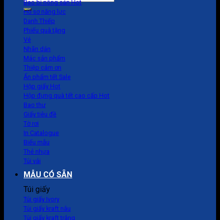
Bao bì nông sản
for:
Hồ sơ năng lực
Danh Thiếp
Phiếu quà tặng
Vé
Nhãn dán
Mác sản phẩm
Thiệp cảm ơn
Ấn phẩm tết
Hộp giấy
Hộp đựng quà tết cao cấp
Bao thư
Giấy tiêu đề
Tờ rơi
In Catalogue
Biểu mẫu
Thẻ nhựa
Túi vải
MẪU CÓ SẴN
Túi giấy
Túi giấy Ivory
Túi giấy kraft nâu
Túi giấy kraft trắng