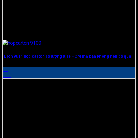
Dịch vụ in hộp carton số lượng ít TPHCM mà bạn không nên bỏ qua
13
Th7