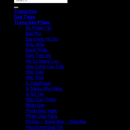
for:
Trang Chủ
Giới Thiệu
Trang Sản Phẩm
Ấn Phẩm Tết
Bao thư
Bìa Đựng Hồ Sơ
Biểu Mẫu
Danh Thiếp
Giấy Tiêu Đề
Hồ Sơ Năng Lực
Hộp Cứng Cao Cấp
Hộp Giấy
Hộp Tròn
In Catalogue
In Menu Nhà Hàng
In Sổ Tay
Mác Sản Phẩm
Nhãn Dán
Phiếu Bảo Hành
Phiếu Quà Tặng
Poster – Băng Rôn – Standee
Hộp Đựng Quà Tết