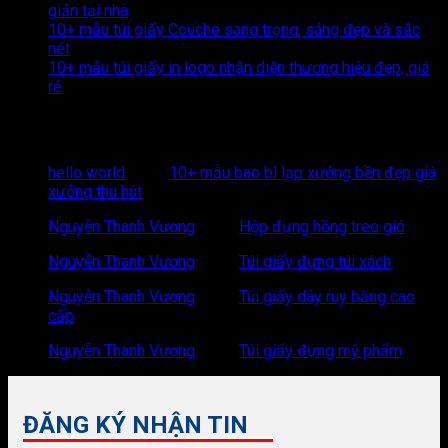
giản tại nhà
10+ mẫu túi giấy Couche sang trọng, sáng đẹp và sắc
nét
10+ mẫu túi giấy in logo nhận diện thương hiệu đẹp, giá
rẻ
Recent Comments
hello world
trong
10+ mẫu bao bì lạp xưởng bền đẹp giá
xưởng thu hút
Nguyễn Thanh Vương
trong
Hộp đựng hồng treo gió
Nguyễn Thanh Vương
trong
Túi giấy đựng túi xách
Nguyễn Thanh Vương
trong
Túi giấy dây ruy băng cao
cấp
Nguyễn Thanh Vương
trong
Túi giấy đựng mỹ phẩm
ĐĂNG KÝ NHẬN TIN