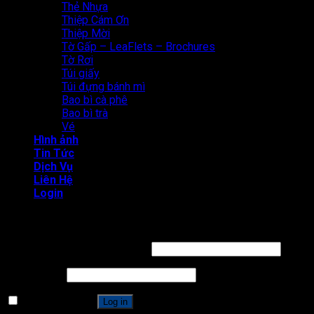
Thẻ Nhựa
Thiệp Cám Ơn
Thiệp Mời
Tờ Gấp – LeaFlets – Brochures
Tờ Rơi
Túi giấy
Túi đựng bánh mì
Bao bì cà phê
Bao bì trà
Vé
Hình ảnh
Tin Tức
Dịch Vụ
Liên Hệ
Login
Login
Username or email address
*
Password
*
Remember me
Log in