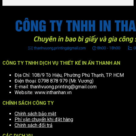
CÔNG TY TNHH DỊCH VỤ THIẾT KẾ IN ẤN THANH AN
Địa Chỉ: 108/9 Tô Hiệu, Phường Phú Thạnh, TP. HCM
Điện thoại: 0798 878 979 (Mr. Vương)
E-mail: thanhvuong.printing@gmail.com
Website: www.inthanhan.vn
CHÍNH SÁCH CÔNG TY
Chính sách bảo mật
Phí vận chuyển khi đặt hàng
Chính sách đổi trả
CÁC DỊCH VỤ