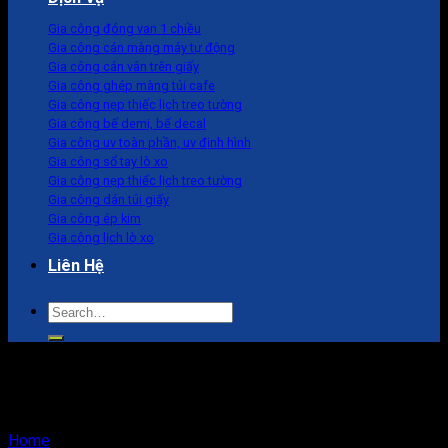
Gia công đóng van 1 chiều
Gia công cán màng máy tự động
Gia công cán vân trên giấy
Gia công ghép màng túi cafe
Gia công nẹp thiếc lịch treo tường
Gia công bế demi, bế decal
Gia công uv toàn phần, uv định hình
Gia công sổ tay lò xo
Gia công nẹp thiếc lịch treo tường
Gia công dán túi giấy
Gia công ép kim
Gia công lịch lò xo
Liên Hệ
Search
for:
túi giấy đựng đồ ăn vặt
Home
/
Products tagged “túi giấy đựng đồ ăn vặt”