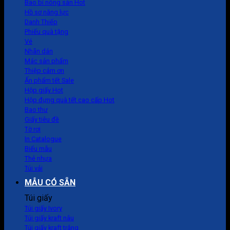
Bao bì nông sản
Hồ sơ năng lực
Danh Thiếp
Phiếu quà tặng
Vé
Nhãn dán
Mác sản phẩm
Thiệp cảm ơn
Ấn phẩm tết
Hộp giấy
Hộp đựng quà tết cao cấp
Bao thư
Giấy tiêu đề
Tờ rơi
In Catalogue
Biểu mẫu
Thẻ nhựa
Túi vải
MẪU CÓ SẴN
Túi giấy
Túi giấy Ivory
Túi giấy kraft nâu
Túi giấy kraft trắng