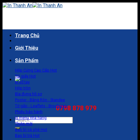
Skip
to
content
Trang Chủ
Giới Thiệu
Sản Phẩm
Hộp Cứng Cao Cấp
Túi giấy
In sổ tay
Hộp tròn
Bìa đựng hồ sơ
Poster - Băng Rôn - Standee
Tờ gấp - Leaflets - Brochures
0798 878 979
Phiếu bảo hành
In menu nhà hàng
Search
Thiệp mời
for:
Bao bì cà phê
Bao bì trà