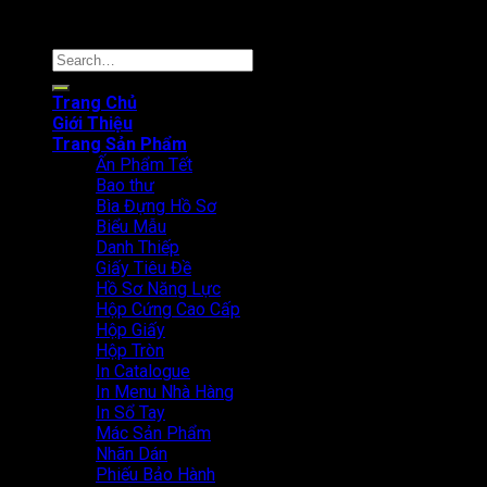
Online: 39 Tổng truy cập: 3839
Copyright © 2024. In Thanh An
Search
for:
Trang Chủ
Giới Thiệu
Trang Sản Phẩm
Ấn Phẩm Tết
Bao thư
Bìa Đựng Hồ Sơ
Biểu Mẫu
Danh Thiếp
Giấy Tiêu Đề
Hồ Sơ Năng Lực
Hộp Cứng Cao Cấp
Hộp Giấy
Hộp Tròn
In Catalogue
In Menu Nhà Hàng
In Sổ Tay
Mác Sản Phẩm
Nhãn Dán
Phiếu Bảo Hành