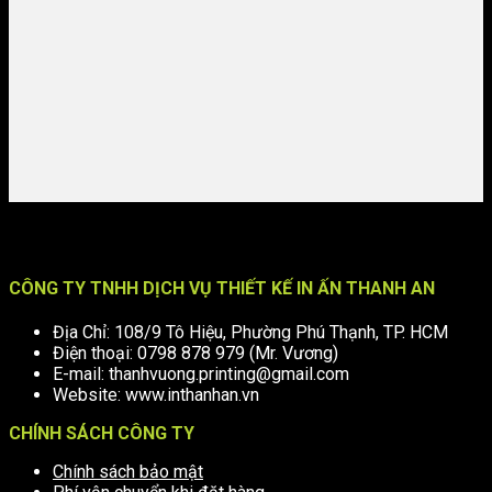
CÔNG TY TNHH DỊCH VỤ THIẾT KẾ IN ẤN THANH AN
Địa Chỉ: 108/9 Tô Hiệu, Phường Phú Thạnh, TP. HCM
Điện thoại: 0798 878 979 (Mr. Vương)
E-mail: thanhvuong.printing@gmail.com
Website: www.inthanhan.vn
CHÍNH SÁCH CÔNG TY
Chính sách bảo mật