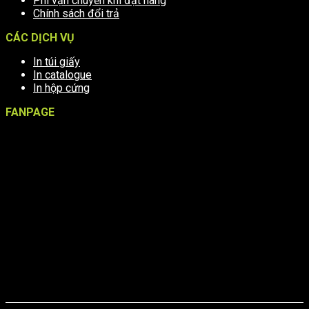
Phí vận chuyển khi đặt hàng
Chính sách đổi trả
CÁC DỊCH VỤ
In túi giấy
In catalogue
In hộp cứng
FANPAGE