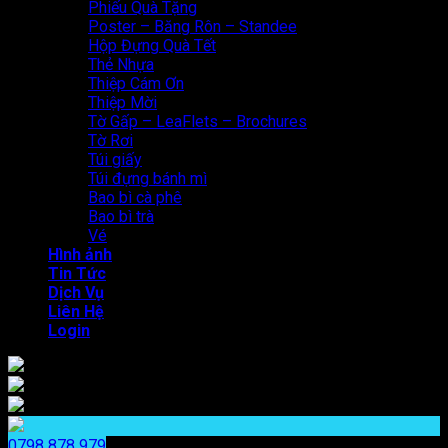
Phiếu Quà Tặng
Poster – Băng Rôn – Standee
Hộp Đựng Quà Tết
Thẻ Nhựa
Thiệp Cám Ơn
Thiệp Mời
Tờ Gấp – LeaFlets – Brochures
Tờ Rơi
Túi giấy
Túi đựng bánh mì
Bao bì cà phê
Bao bì trà
Vé
Hình ảnh
Tin Tức
Dịch Vụ
Liên Hệ
Login
0798 878 979