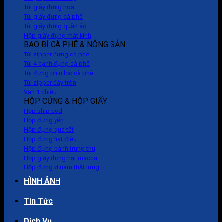
Túi giấy đựng hoa
Túi giấy đựng cà phê
Túi giấy đựng quần áo
Hộp giấy đựng mắt kính
BAO BÌ CÀ PHÊ & NÔNG SẢN
Túi zipper đựng cà phê
Túi 4 cạnh đựng cà phê
Túi đựng phin lọc cà phê
Túi zipper đáy tròn
Van 1 chiều
HỘP CỨNG & HỘP GIẤY
Hộp ship cod
Hộp đựng yến
Hộp đựng quà tết
Hộp đựng hạt điều
Hộp đựng bánh trung thu
Hộp giấy đựng hạt macca
Hộp đựng ví nam thắt lưng
HÌNH ẢNH
Tin Tức
Dịch Vụ