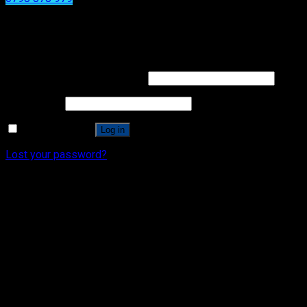
x
x
Login
Username or email address
*
Password
*
Remember me
Log in
Lost your password?