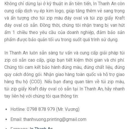
Không chỉ dừng lại ở kỹ thuật in ấn tiên tiến, In Thanh An còn
cung cấp dịch vụ ép kim logo, giúp tăng thêm vẻ sang trọng
và ấn tượng cho túi zip màu đáy oval và túi zip giấy Kraft
đáy oval có sẵn. Đồng thời, chúng tôi nhận trang bị van hút
ẩm 1 chiều theo yêu cầu của doanh nghiệp, đảm bảo sản
phẩm được bảo quản tối ưu trong suốt quá trình sử dụng.
In Thanh An luôn sẵn sàng tư vấn và cung cấp giải pháp túi
zip có sẵn cao cấp, giúp bạn tiết kiệm thời gian và chi phí.
Chúng tôi cam kết bảo hành đúng màu, đúng chất liệu, đúng
quy cách đóng gói. Nhận giao hàng toàn quốc và hỗ trợ giao
hàng thu hộ (COD). Nếu bạn đang quan tâm về túi zip màu,
túi zip giấy Kraft đáy oval có sẵn tại In Thanh An, hãy nhanh
tay liên hệ với chúng tôi qua thông tin:
Hotline: 0798 878 979 (Mr. Vương)
Email: thanhvuong.printing@gmail.com