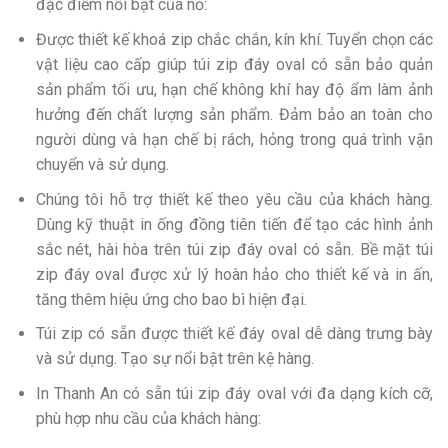
đặc điểm nổi bật của nỏ:
Được thiết kế khoá zip chắc chắn, kín khí. Tuyển chọn các
vật liệu cao cấp giúp túi zip đáy oval có sẵn bảo quản
sản phẩm tối ưu, hạn chế không khí hay độ ẩm làm ảnh
hưởng đến chất lượng sản phẩm. Đảm bảo an toàn cho
người dùng và hạn chế bị rách, hỏng trong quá trình vận
chuyển và sử dụng.
Chúng tôi hỗ trợ thiết kế theo yêu cầu của khách hàng.
Dùng kỹ thuật in ống đồng tiên tiến để tạo các hình ảnh
sắc nét, hài hòa trên túi zip đáy oval có sẵn. Bề mặt túi
zip đáy oval được xử lý hoàn hảo cho thiết kế và in ấn,
tăng thêm hiệu ứng cho bao bì hiện đại.
Túi zip có sẵn được thiết kế đáy oval dễ dàng trưng bày
và sử dụng. Tạo sự nổi bật trên kệ hàng.
In Thanh An có sẵn túi zip đáy oval với đa dạng kích cỡ,
phù hợp nhu cầu của khách hàng: