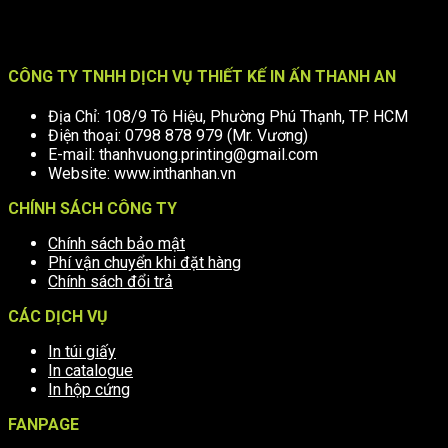
CÔNG TY TNHH DỊCH VỤ THIẾT KẾ IN ẤN THANH AN
Địa Chỉ: 108/9 Tô Hiệu, Phường Phú Thạnh, TP. HCM
Điện thoại: 0798 878 979 (Mr. Vương)
E-mail: thanhvuong.printing@gmail.com
Website: www.inthanhan.vn
CHÍNH SÁCH CÔNG TY
Chính sách bảo mật
Phí vận chuyển khi đặt hàng
Chính sách đổi trả
CÁC DỊCH VỤ
In túi giấy
In catalogue
In hộp cứng
FANPAGE