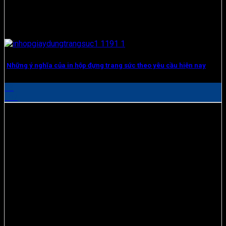
Những ý nghĩa của in hộp đựng trang sức theo yêu cầu hiện nay
13
Th7