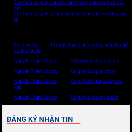
10+ mẫu túi giấy Couche sang trọng, sáng đẹp và sắc
nét
10+ mẫu túi giấy in logo nhận diện thương hiệu đẹp, giá
rẻ
Recent Comments
hello world
trong
10+ mẫu bao bì lạp xưởng bền đẹp giá
xưởng thu hút
Nguyễn Thanh Vương
trong
Hộp đựng hồng treo gió
Nguyễn Thanh Vương
trong
Túi giấy đựng túi xách
Nguyễn Thanh Vương
trong
Túi giấy dây ruy băng cao
cấp
Nguyễn Thanh Vương
trong
Túi giấy đựng mỹ phẩm
ĐĂNG KÝ NHẬN TIN