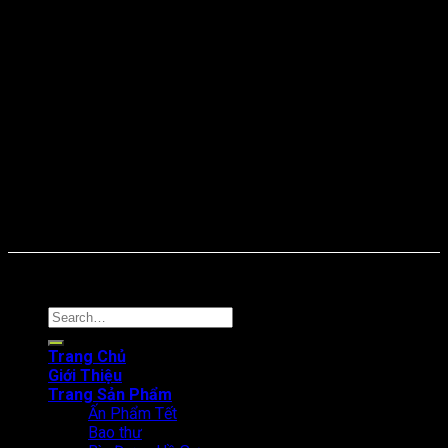
Online: 39 Tổng truy cập: 3839
Copyright © 2024. In Thanh An
Search
for:
Trang Chủ
Giới Thiệu
Trang Sản Phẩm
Ấn Phẩm Tết
Bao thư