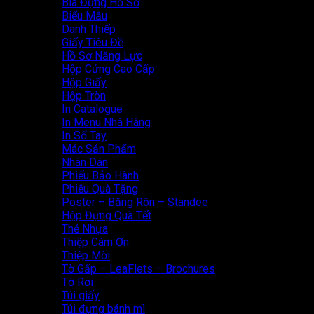
Bìa Đựng Hồ Sơ
Biểu Mẫu
Danh Thiếp
Giấy Tiêu Đề
Hồ Sơ Năng Lực
Hộp Cứng Cao Cấp
Hộp Giấy
Hộp Tròn
In Catalogue
In Menu Nhà Hàng
In Sổ Tay
Mác Sản Phẩm
Nhãn Dán
Phiếu Bảo Hành
Phiếu Quà Tặng
Poster – Băng Rôn – Standee
Hộp Đựng Quà Tết
Thẻ Nhựa
Thiệp Cám Ơn
Thiệp Mời
Tờ Gấp – LeaFlets – Brochures
Tờ Rơi
Túi giấy
Túi đựng bánh mì