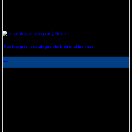
Các loại giấy in catalogue phổ biến nhất hiện nay
02
Th7