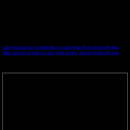
Giám Đốc
Chúng tôi xuất phát điểm là kỹ thuật làm trong nghành in ấn và
gia công sau in, Chúng tôi yêu những gì chúng tôi làm. Trên
thực tế, không có gì khiến chúng tôi hạnh phúc hơn việc cung
cấp một sản phẩm giúp khách hàng của chúng tôi đạt được
mục tiêu của mình.
Các mẫu bao bì cà phê đẹp có sẵn trên thị trường hiện nay.
Mẫu bao bì cà phê có sẵn chất lượng, giá tốt nhất hiện nay
BÀI VIẾT LIÊN QUAN