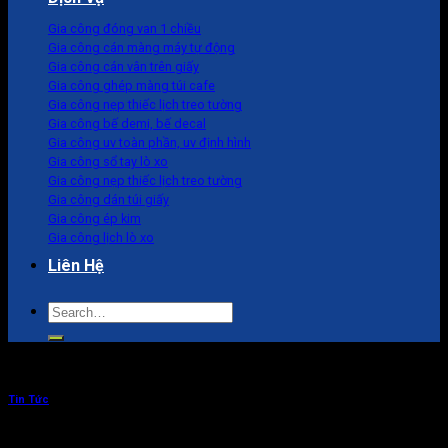
Gia công đóng van 1 chiều
Gia công cán màng máy tự động
Gia công cán vân trên giấy
Gia công ghép màng túi cafe
Gia công nẹp thiếc lịch treo tường
Gia công bế demi, bế decal
Gia công uv toàn phần, uv định hình
Gia công sổ tay lò xo
Gia công nẹp thiếc lịch treo tường
Gia công dán túi giấy
Gia công ép kim
Gia công lịch lò xo
Liên Hệ
Search
for:
Tin Tức
Danh thiếp ép kim sang trọng cho các