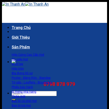
Skip
to
content
Trang Chủ
Giới Thiệu
Sản Phẩm
Hộp Cứng Cao Cấp
Túi giấy
In sổ tay
Hộp tròn
Bìa đựng hồ sơ
Poster - Băng Rôn - Standee
Tờ gấp - Leaflets - Brochures
0798 878 979
Phiếu bảo hành
In menu nhà hàng
Search
Thiệp mời
for:
Bao bì cà phê
Bao bì trà