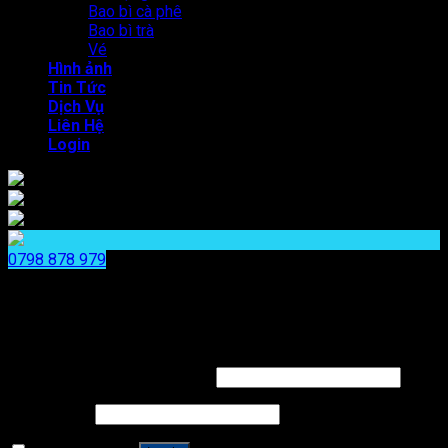
Bao bì cà phê
Bao bì trà
Vé
Hình ảnh
Tin Tức
Dịch Vụ
Liên Hệ
Login
0798 878 979
x
x
Login
Username or email address
*
Password
*