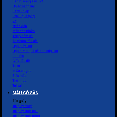
Bao bì nông sản
Hồ sơ năng lực
Danh Thiếp
Phiếu quà tặng
Vé
Nhãn dán
Mác sản phẩm
Thiệp cảm ơn
Ấn phẩm tết
Hộp giấy
Hộp đựng quà tết cao cấp
Bao thư
Giấy tiêu đề
Tờ rơi
In Catalogue
Biểu mẫu
Thẻ nhựa
Túi vải
MẪU CÓ SẴN
Túi giấy
Túi giấy Ivory
Túi giấy kraft nâu
Túi giấy kraft trắng