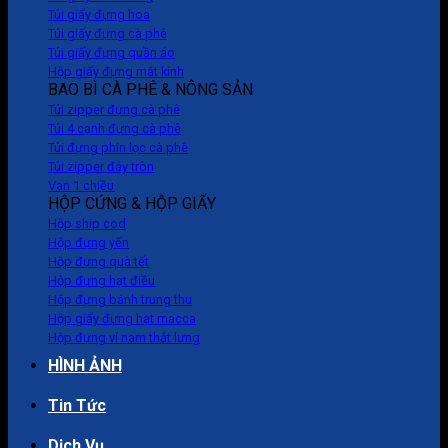
Túi giấy đựng hoa
Túi giấy đựng cà phê
Túi giấy đựng quần áo
Hộp giấy đựng mắt kính
BAO BÌ CÀ PHÊ & NÔNG SẢN
Túi zipper đựng cà phê
Túi 4 cạnh đựng cà phê
Túi đựng phin lọc cà phê
Túi zipper đáy tròn
Van 1 chiều
HỘP CỨNG & HỘP GIẤY
Hộp ship cod
Hộp đựng yến
Hộp đựng quà tết
Hộp đựng hạt điều
Hộp đựng bánh trung thu
Hộp giấy đựng hạt macca
Hộp đựng ví nam thắt lưng
HÌNH ẢNH
Tin Tức
Dịch Vụ