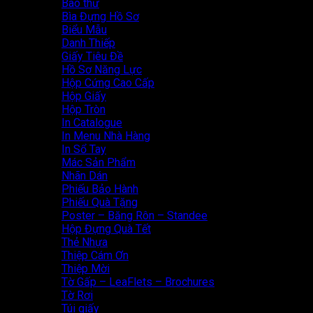
Bao thư
Bìa Đựng Hồ Sơ
Biểu Mẫu
Danh Thiếp
Giấy Tiêu Đề
Hồ Sơ Năng Lực
Hộp Cứng Cao Cấp
Hộp Giấy
Hộp Tròn
In Catalogue
In Menu Nhà Hàng
In Sổ Tay
Mác Sản Phẩm
Nhãn Dán
Phiếu Bảo Hành
Phiếu Quà Tặng
Poster – Băng Rôn – Standee
Hộp Đựng Quà Tết
Thẻ Nhựa
Thiệp Cám Ơn
Thiệp Mời
Tờ Gấp – LeaFlets – Brochures
Tờ Rơi
Túi giấy