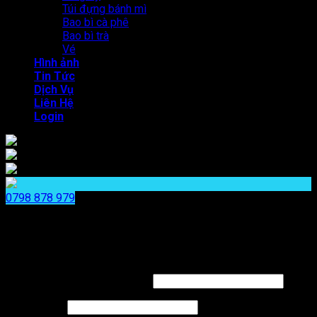
Túi đựng bánh mì
Bao bì cà phê
Bao bì trà
Vé
Hình ảnh
Tin Tức
Dịch Vụ
Liên Hệ
Login
0798 878 979
x
x
Login
Username or email address
*
Password
*