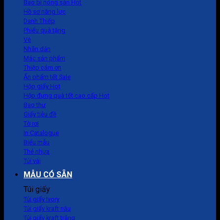
Bao bì nông sản
Hồ sơ năng lực
Danh Thiếp
Phiếu quà tặng
Vé
Nhãn dán
Mác sản phẩm
Thiệp cảm ơn
Ấn phẩm tết
Hộp giấy
Hộp đựng quà tết cao cấp
Bao thư
Giấy tiêu đề
Tờ rơi
In Catalogue
Biểu mẫu
Thẻ nhựa
Túi vải
MẪU CÓ SẴN
Túi giấy
Túi giấy Ivory
Túi giấy kraft nâu
Túi giấy kraft trắng