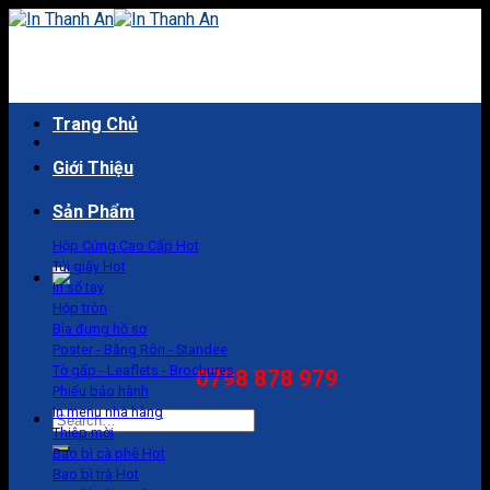
Skip
to
content
Trang Chủ
Giới Thiệu
Sản Phẩm
Hộp Cứng Cao Cấp
Túi giấy
In sổ tay
Hộp tròn
Bìa đựng hồ sơ
Poster - Băng Rôn - Standee
Tờ gấp - Leaflets - Brochures
0798 878 979
Phiếu bảo hành
In menu nhà hàng
Search
Thiệp mời
for:
Bao bì cà phê
Bao bì trà