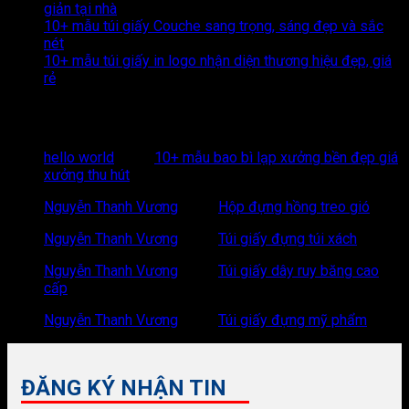
giản tại nhà
10+ mẫu túi giấy Couche sang trọng, sáng đẹp và sắc
nét
10+ mẫu túi giấy in logo nhận diện thương hiệu đẹp, giá
rẻ
Recent Comments
hello world
trong
10+ mẫu bao bì lạp xưởng bền đẹp giá
xưởng thu hút
Nguyễn Thanh Vương
trong
Hộp đựng hồng treo gió
Nguyễn Thanh Vương
trong
Túi giấy đựng túi xách
Nguyễn Thanh Vương
trong
Túi giấy dây ruy băng cao
cấp
Nguyễn Thanh Vương
trong
Túi giấy đựng mỹ phẩm
ĐĂNG KÝ NHẬN TIN