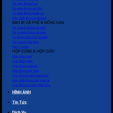
Túi giấy đựng hoa
Túi giấy đựng cà phê
Túi giấy đựng quần áo
Hộp giấy đựng mắt kính
BAO BÌ CÀ PHÊ & NÔNG SẢN
Túi zipper đựng cà phê
Túi 4 cạnh đựng cà phê
Túi đựng phin lọc cà phê
Túi zipper đáy tròn
Van 1 chiều
HỘP CỨNG & HỘP GIẤY
Hộp ship cod
Hộp đựng yến
Hộp đựng quà tết
Hộp đựng hạt điều
Hộp đựng bánh trung thu
Hộp giấy đựng hạt macca
Hộp đựng ví nam thắt lưng
HÌNH ẢNH
Tin Tức
Dịch Vụ