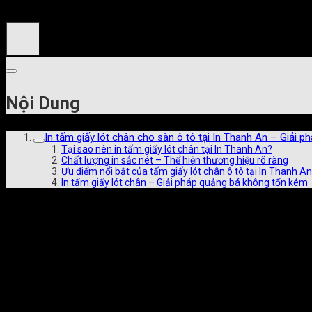
Nội Dung
In tấm giấy lót chân cho sàn ô tô tại In Thanh An – Giải ph
Tại sao nên in tấm giấy lót chân tại In Thanh An?
Chất lượng in sắc nét – Thể hiện thương hiệu rõ ràng
Ưu điểm nổi bật của tấm giấy lót chân ô tô tại In Thanh An
In tấm giấy lót chân – Giải pháp quảng bá không tốn kém
In tấm giấy lót chân cho sàn ô tô tại In
Thanh An – Giải pháp tiện lợi, sạch sẽ
và chuyên nghiệp cho mọi gara, salon ô
tô
Bạn đang tìm một đơn vị
in tấm giấy lót chân
chất lượng cao,