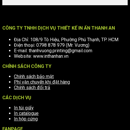
CÔNG TY TNHH DỊCH VỤ THIẾT KẾ IN ẤN THANH AN
Địa Chỉ: 108/9 Tô Hiệu, Phường Phú Thạnh, TP. HCM
Điện thoại: 0798 878 979 (Mr. Vương)
E-mail: thanhvuong.printing@gmail.com
Website: www.inthanhan.vn
CHÍNH SÁCH CÔNG TY
Chính sách bảo mật
Phí vận chuyển khi đặt hàng
Chính sách đổi trả
CÁC DỊCH VỤ
In túi giấy
In catalogue
In hộp cứng
FANPAGE