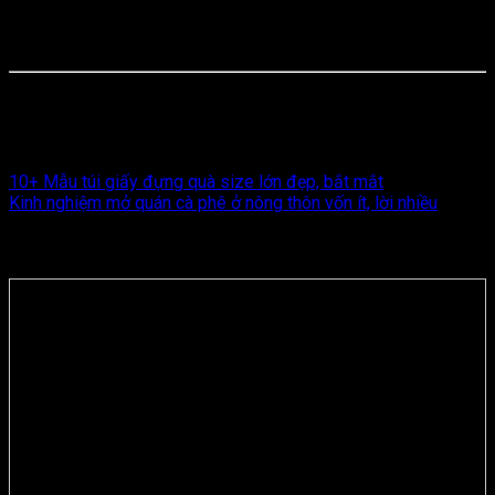
quảng bá thương hiệu cực kỳ hiệu quả. Mỗi khách hàng khi
bước lên xe đều sẽ nhìn thấy logo và thông tin doanh nghiệp,
góp phần tăng độ nhận diện và sự chuyên nghiệp.
Nếu bạn đang tìm nơi
in tấm giấy lót chân tại In Thanh An
với chất lượng cao, thiết kế đẹp và giá tốt, hãy liên hệ ngay để
được tư vấn và báo giá nhanh chóng!
10+ Mẫu túi giấy đựng quà size lớn đẹp, bắt mắt
Kinh nghiệm mở quán cà phê ở nông thôn vốn ít, lời nhiều
BÀI VIẾT LIÊN QUAN