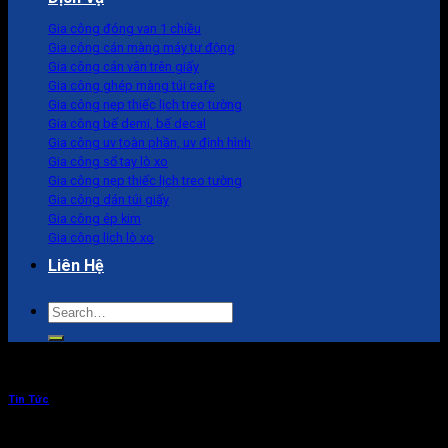
Gia công đóng van 1 chiều
Gia công cán màng máy tự động
Gia công cán vân trên giấy
Gia công ghép màng túi cafe
Gia công nẹp thiếc lịch treo tường
Gia công bế demi, bế decal
Gia công uv toàn phần, uv định hình
Gia công sổ tay lò xo
Gia công nẹp thiếc lịch treo tường
Gia công dán túi giấy
Gia công ép kim
Gia công lịch lò xo
Liên Hệ
Search
for:
Tin Tức
In tấm giấy lót chân cho sàn ô tô