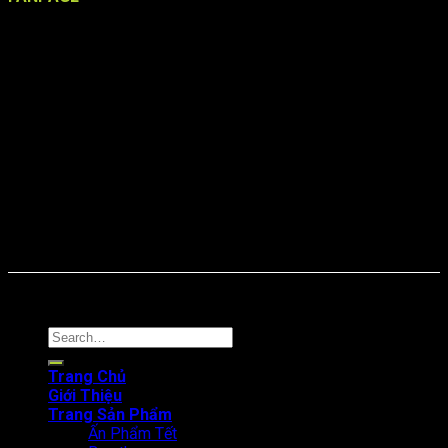
Online: 39 Tổng truy cập: 3839
Copyright © 2024. In Thanh An
Search
for:
Trang Chủ
Giới Thiệu
Trang Sản Phẩm
Ấn Phẩm Tết